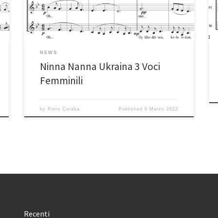
NEWS
Ninna Nanna Ukraina 3 Voci
Femminili
by
Piero Caraba
Published
9 Marzo 2022
Recenti