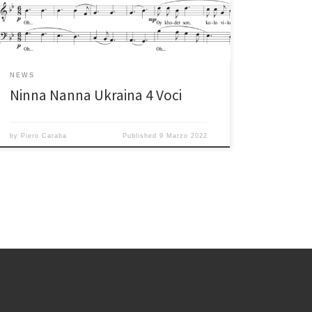
NEWS
Ninna Nanna Ukraina 4 Voci
by
Piero Caraba
Published
9 Marzo 2022