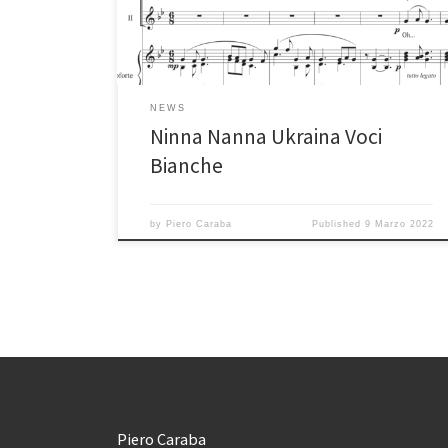
NEWS
Ninna Nanna Ukraina Voci
Bianche
by
Piero Caraba
Published
9 Marzo 2022
Piero Caraba