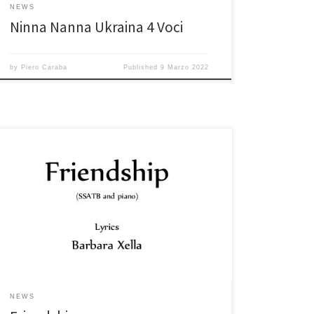
NEWS
Ninna Nanna Ukraina 4 Voci
by
Piero Caraba
Published
9 Marzo 2022
NEWS