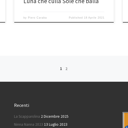
Luna che culla Sole che balla
by
Piero Caraba
Published
18 Aprile 2021
1
2
Recenti
La Scapparolina
2 Dicembre 2025
Ninna Nanna 2023
13 Luglio 2023