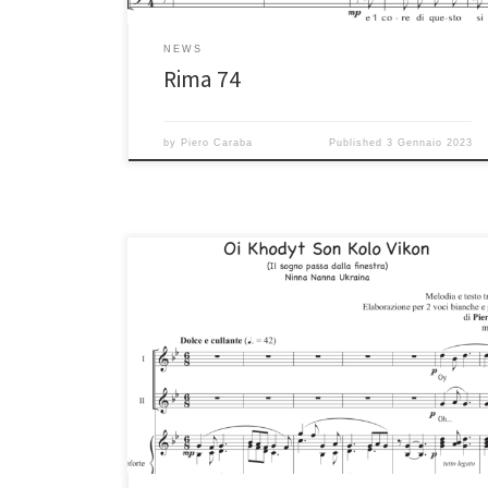
NEWS
Rima 74
by
Piero Caraba
Published
3 Gennaio 2023