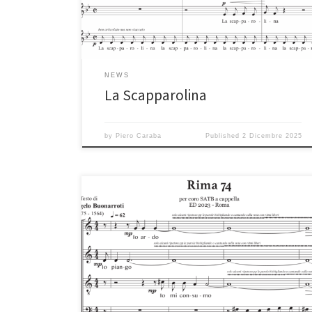
NEWS
La Scapparolina
by
Piero Caraba
Published
2 Dicembre 2025