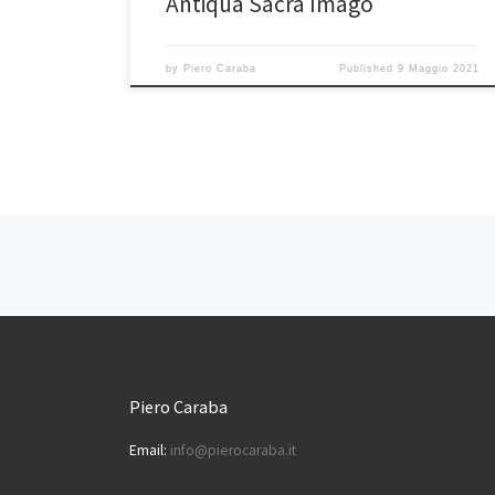
Antiqua Sacra Imago
by
Piero Caraba
Published
9 Maggio 2021
Posts navigation
Piero Caraba
Email:
info@pierocaraba.it