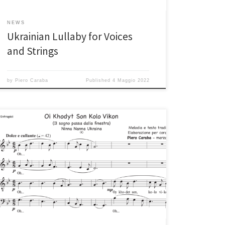
NEWS
Ukrainian Lullaby for Voices
and Strings
by
Piero Caraba
Published
4 Maggio 2022