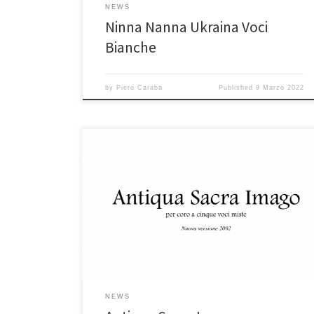
NEWS
Ninna Nanna Ukraina Voci
Bianche
by
Piero Caraba
Published
9 Marzo 2022
NEWS